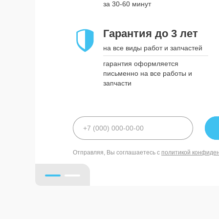
за 30-60 минут
Гарантия до 3 лет
Гарантия до 3 лет
на все виды работ и запчастей
на все виды работ и запчастей
гарантия оформляется письменно
гарантия оформляется
на все работы и запчасти
письменно на все работы и
запчасти
политикой конфиде
Отправляя, Вы соглашаетесь с
политикой конфиде