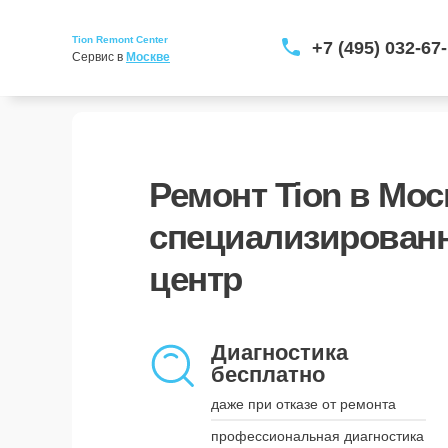
Tion Remont Center
+7 (495) 032-67
Сервис в 
Москве
Ремонт Tion в Мос
специализирован
центр
Курьерская доставка
заберём и вернём устройство
Диагностика
бесплатно
наши курьеры приедут в удобное
для вас время и привезут
даже при отказе от ремонта
устройство обратно, когда оно
будет готово
профессиональная диагностика