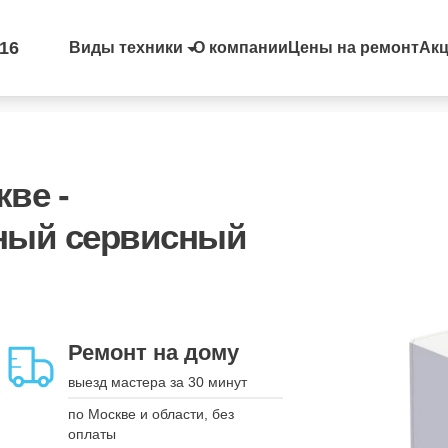
-16
Виды техники
О компании
Цены на ремонт
Ак
кве -
ный сервисный
Запись на удобное
время
Ремонт на дому
вы выбираете - мы
выезд мастера за 30 минут
подстраиваемся
по Москве и области, без
укажите дату, время и модель
оплаты
устройства, а мы свяжемся для