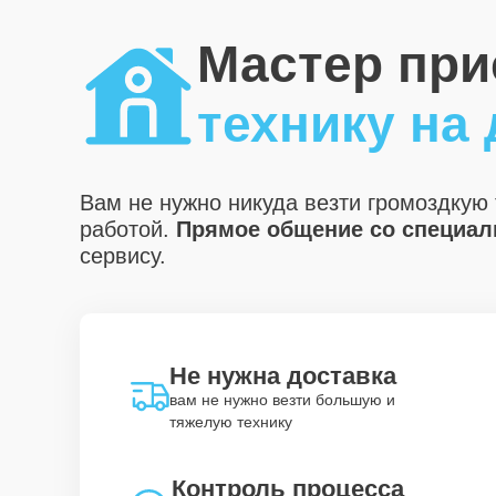
Мастер при
технику на
Вам не нужно никуда везти громоздкую 
работой.
Прямое общение со специали
сервису.
Не нужна доставка
вам не нужно везти большую и
тяжелую технику
Контроль процесса